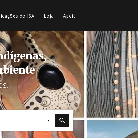
licações do ISA
Loja
Apoie
indígenas,
mbiente
os.