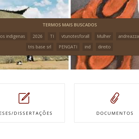
TERMOS MAIS BUSCADOS
os indigenas
2026
TI
vtunotesforall
Mulher
andreazza
tris base srl
PENGATI
ind
direito
ESES/DISSERTAÇÕES
DOCUMENTOS