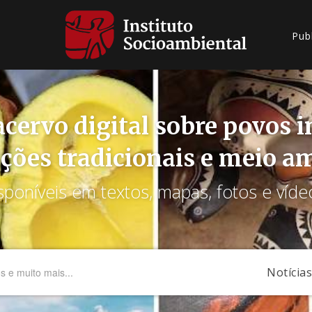
Pub
cervo digital sobre povos 
ções tradicionais e meio a
sponíveis em textos, mapas, fotos e víde
Notícias