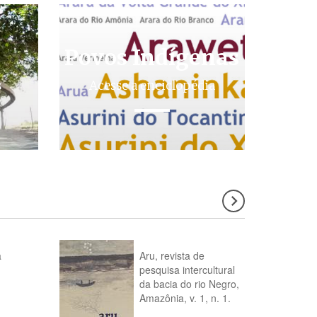
Povos Indígenas
s
Acesse a enciclopédia
a
Aru, revista de
pesquisa intercultural
da bacia do rio Negro,
Amazônia, v. 1, n. 1.