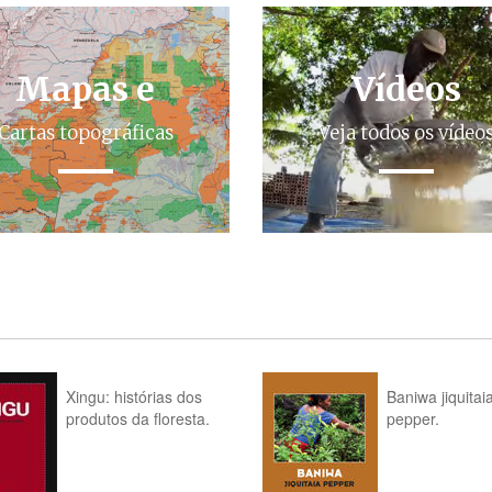
Mapas e
Vídeos
Cartas topográficas
Veja todos os vídeo
Xingu: histórias dos
Baniwa jiquitai
produtos da floresta.
pepper.