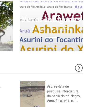
Povos Indígenas
s
Acesse a enciclopédia
a
Aru, revista de
pesquisa intercultural
da bacia do rio Negro,
Amazônia, v. 1, n. 1.