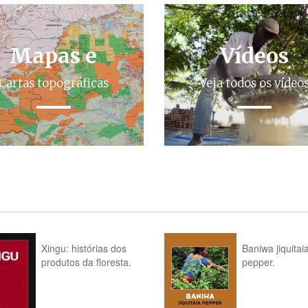
Mapas e
Vídeos
Cartas topográficas
Veja todos os vídeo
Xingu: histórias dos
Baniwa jiquitai
produtos da floresta.
pepper.