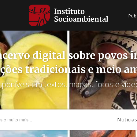
Pub
cervo digital sobre povos 
ções tradicionais e meio a
sponíveis em textos, mapas, fotos e víde
Notícias