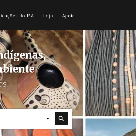
licações do ISA
Loja
Apoie
indígenas,
mbiente
os.