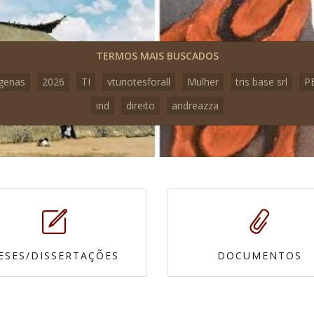
TERMOS MAIS BUSCADOS
igenas
2026
TI
vtunotesforall
Mulher
tris base srl
P
ind
direito
andreazza
ESES/DISSERTAÇÕES
DOCUMENTOS