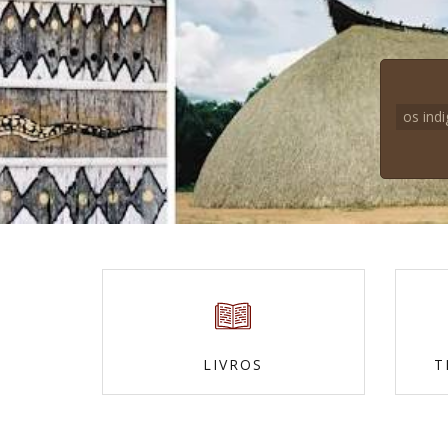
os ind
LIVROS
T