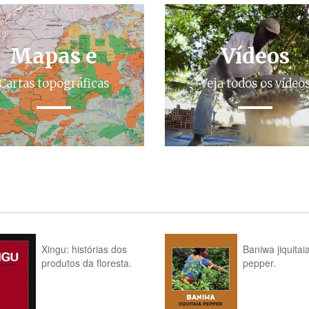
Mapas e
Vídeos
Cartas topográficas
Veja todos os vídeo
Xingu: histórias dos
Baniwa jiquitai
produtos da floresta.
pepper.