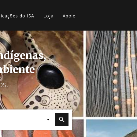
licações do ISA
Loja
Apoie
indígenas,
mbiente
os.