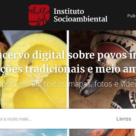
Pub
cervo digital sobre povos 
ções tradicionais e meio a
sponíveis em textos, mapas, fotos e víde
Livros