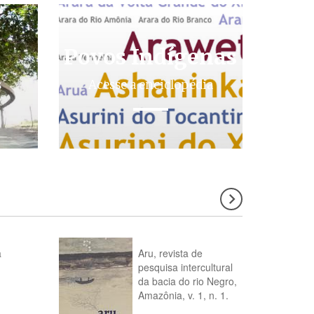
Povos Indígenas
s
Acesse a enciclopédia
a
Aru, revista de
pesquisa intercultural
da bacia do rio Negro,
Amazônia, v. 1, n. 1.