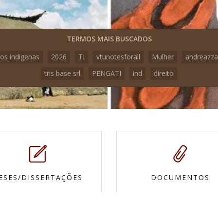
TERMOS MAIS BUSCADOS
os indigenas
2026
TI
vtunotesforall
Mulher
andreazza
tris base srl
PENGATI
ind
direito
ESES/DISSERTAÇÕES
DOCUMENTOS