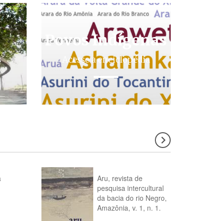
Povos Indígenas
s
Acesse a enciclopédia
a
Aru, revista de
pesquisa intercultural
da bacia do rio Negro,
Amazônia, v. 1, n. 1.