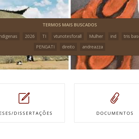
TERMOS MAIS BUSCADOS
indigenas
2026
TI
vtunotesforall
Mulher
ind
tris bas
PENGATI
direito
andreazza
ESES/DISSERTAÇÕES
DOCUMENTOS