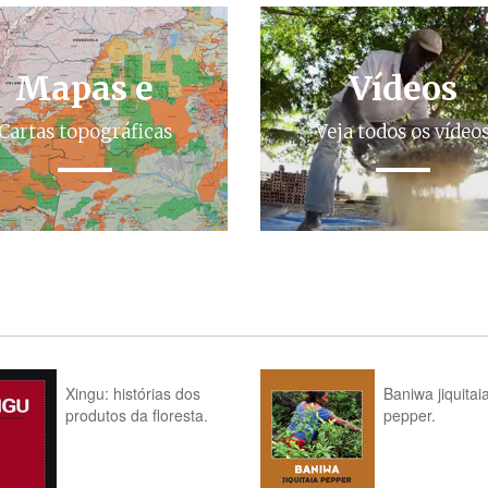
Mapas e
Vídeos
Cartas topográficas
Veja todos os vídeo
Xingu: histórias dos
Baniwa jiquitai
produtos da floresta.
pepper.