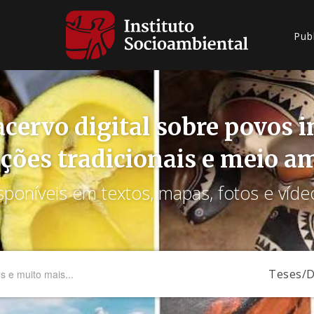
Pub
cervo digital sobre povos 
ções tradicionais e meio a
sponíveis em textos, mapas, fotos e víde
Teses/D