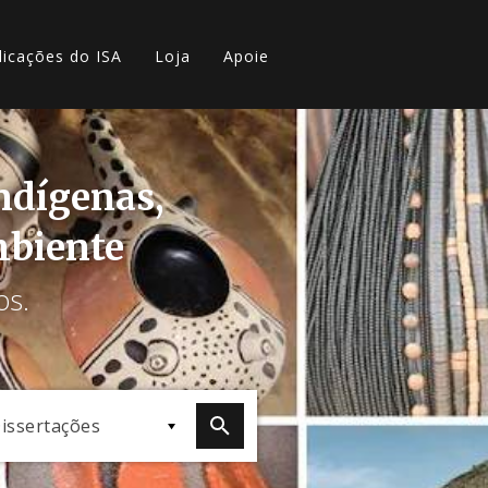
licações do ISA
Loja
Apoie
indígenas,
mbiente
os.
issertações