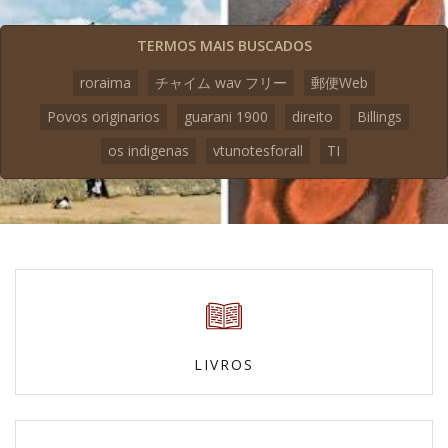
TERMOS MAIS BUSCADOS
roraima
チャイム wav フリー
郵便Web
Povos originarios
guarani 1900
direito
Billings
os indigenas
vtunotesforall
TI
LIVROS