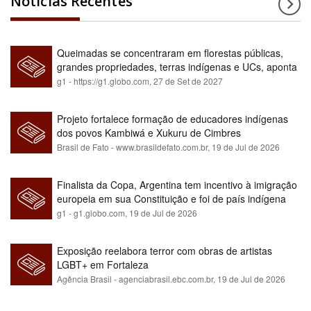
Notícias Recentes
Queimadas se concentraram em florestas públicas,
grandes propriedades, terras indígenas e UCs, aponta
relatório
g1 - https://g1.globo.com,
27 de Set de 2027
Projeto fortalece formação de educadores indígenas
dos povos Kambiwá e Xukuru de Cimbres
Brasil de Fato - www.brasildefato.com.br,
19 de Jul de 2026
Finalista da Copa, Argentina tem incentivo à imigração
europeia em sua Constituição e foi de país indígena
para maioria branca
g1 - g1.globo.com,
19 de Jul de 2026
Exposição reelabora terror com obras de artistas
LGBT+ em Fortaleza
Agência Brasil - agenciabrasil.ebc.com.br,
19 de Jul de 2026