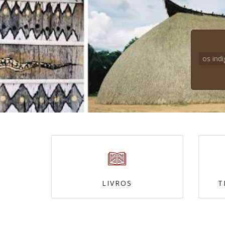
os ind
LIVROS
T