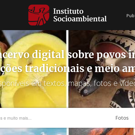
Pub
cervo digital sobre povos 
ções tradicionais e meio a
sponíveis em textos, mapas, fotos e víde
Fotos