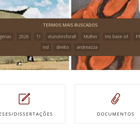
TERMOS MAIS BUSCADOS
igenas
2026
TI
vtunotesforall
Mulher
tris base srl
P
ind
direito
andreazza
ESES/DISSERTAÇÕES
DOCUMENTOS