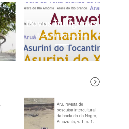
Povos Indígenas
s
Acesse a enciclopédia
a
Aru, revista de
pesquisa intercultural
da bacia do rio Negro,
Amazônia, v. 1, n. 1.