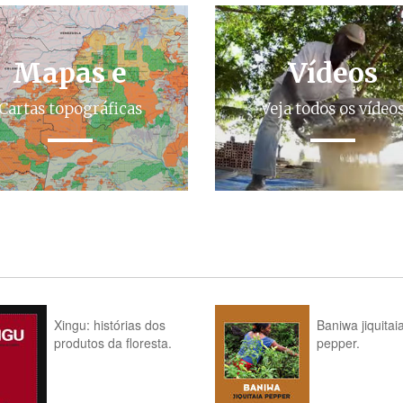
Mapas e
Vídeos
Cartas topográficas
Veja todos os vídeo
Xingu: histórias dos
Baniwa jiquitai
produtos da floresta.
pepper.