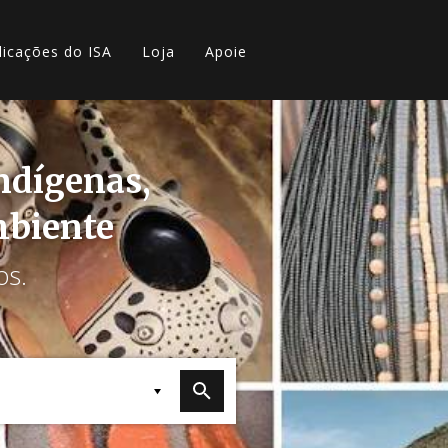
licações do ISA
Loja
Apoie
indígenas,
mbiente
os.