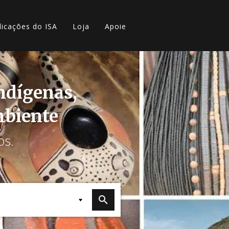
licações do ISA
Loja
Apoie
indígenas,
mbiente
os.