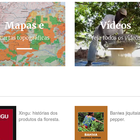
Mapas e
Vídeos
Cartas topográficas
Veja todos os vídeo
Xingu: histórias dos
Baniwa jiquitai
produtos da floresta.
pepper.