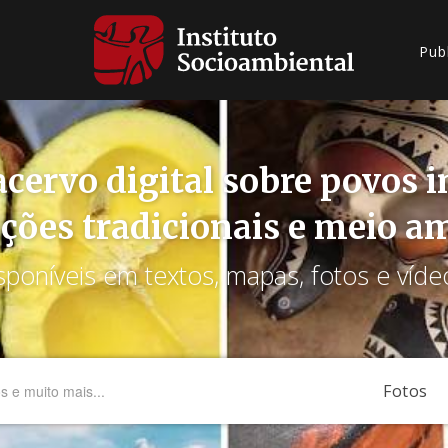
Pub
cervo digital sobre povos 
ções tradicionais e meio a
sponíveis em textos, mapas, fotos e víde
Fotos