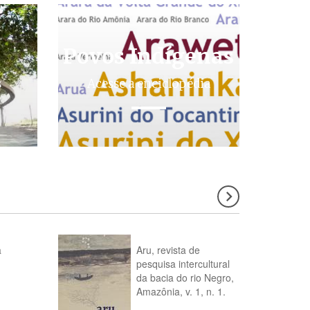
Povos Indígenas
s
Acesse a enciclopédia
a
Aru, revista de
pesquisa intercultural
da bacia do rio Negro,
Amazônia, v. 1, n. 1.