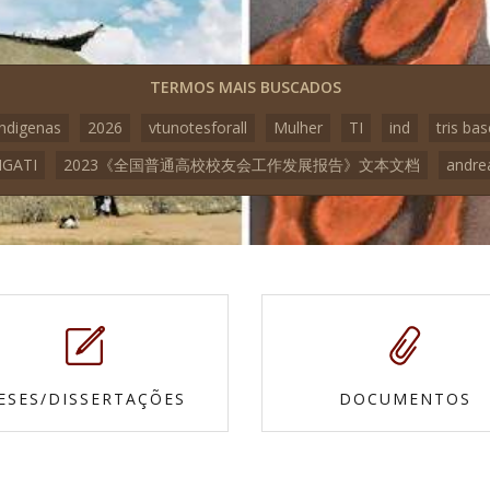
TERMOS MAIS BUSCADOS
indigenas
2026
vtunotesforall
Mulher
TI
ind
tris bas
GATI
2023《全国普通高校校友会工作发展报告》文本文档
andre
ESES/DISSERTAÇÕES
DOCUMENTOS