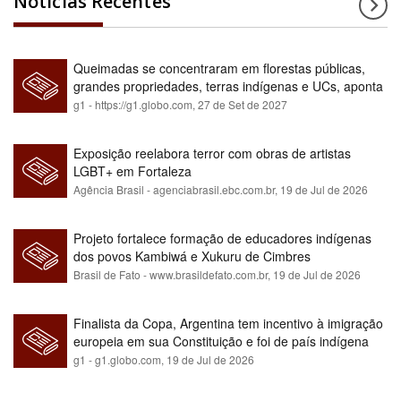
Notícias Recentes
Queimadas se concentraram em florestas públicas,
grandes propriedades, terras indígenas e UCs, aponta
relatório
g1 - https://g1.globo.com,
27 de Set de 2027
Exposição reelabora terror com obras de artistas
LGBT+ em Fortaleza
Agência Brasil - agenciabrasil.ebc.com.br,
19 de Jul de 2026
Projeto fortalece formação de educadores indígenas
dos povos Kambiwá e Xukuru de Cimbres
Brasil de Fato - www.brasildefato.com.br,
19 de Jul de 2026
Finalista da Copa, Argentina tem incentivo à imigração
europeia em sua Constituição e foi de país indígena
para maioria branca
g1 - g1.globo.com,
19 de Jul de 2026