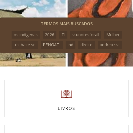
TERMOS MAIS BUSCADOS
os indigenas
2026
TI
vtunotesforall
Mulher
tris base srl
PENGATI
ind
direito
andreazza
LIVROS