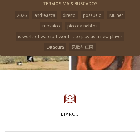
TERMOS MAIS BUSCADOS
2026
andreazza
direito
possuelo
Mulher
mosaico
pico da neblina
is world of warcraft worth it to play as a new player
Ditadura
风歌与庄园
LIVROS