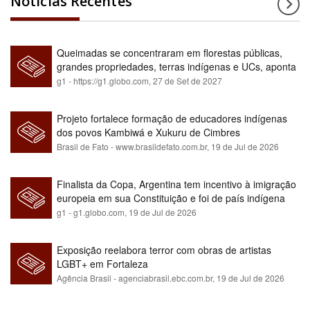
Notícias Recentes
Queimadas se concentraram em florestas públicas,
grandes propriedades, terras indígenas e UCs, aponta
relatório
g1 - https://g1.globo.com,
27 de Set de 2027
Projeto fortalece formação de educadores indígenas
dos povos Kambiwá e Xukuru de Cimbres
Brasil de Fato - www.brasildefato.com.br,
19 de Jul de 2026
Finalista da Copa, Argentina tem incentivo à imigração
europeia em sua Constituição e foi de país indígena
para maioria branca
g1 - g1.globo.com,
19 de Jul de 2026
Exposição reelabora terror com obras de artistas
LGBT+ em Fortaleza
Agência Brasil - agenciabrasil.ebc.com.br,
19 de Jul de 2026