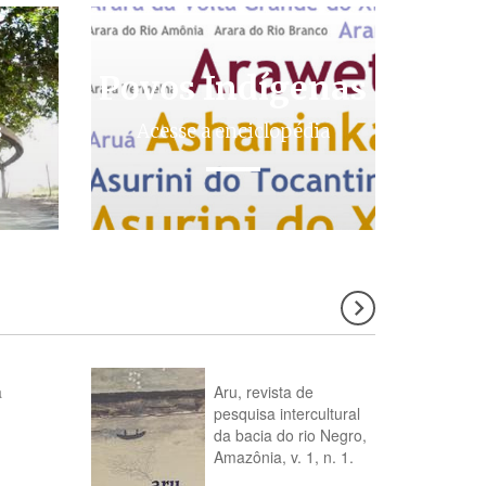
Povos Indígenas
s
Acesse a enciclopédia
a
Aru, revista de
pesquisa intercultural
da bacia do rio Negro,
Amazônia, v. 1, n. 1.