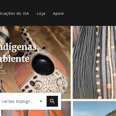
licações do ISA
Loja
Apoie
indígenas,
mbiente
os.
Mapas e cartas topográficas