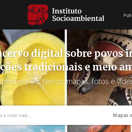
Pub
cervo digital sobre povos 
ções tradicionais e meio a
sponíveis em textos, mapas, fotos e víde