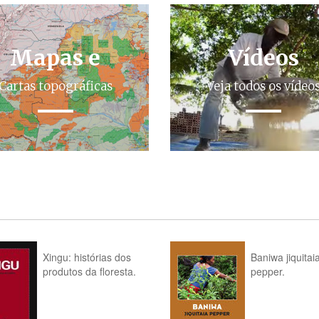
Mapas e
Vídeos
Cartas topográficas
Veja todos os vídeo
Xingu: histórias dos
Baniwa jiquitai
produtos da floresta.
pepper.