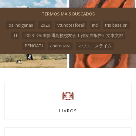
TERMOS MAIS BUSCADOS
os indigenas
2026
vtunotesforall
ind
tris base srl
TI
2023《全国普通高校校友会工作发展报告》文本文档
PENGATI
andreazza
マウス スライム
LIVROS