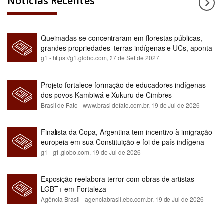
Notícias Recentes
Queimadas se concentraram em florestas públicas,
grandes propriedades, terras indígenas e UCs, aponta
relatório
g1 - https://g1.globo.com,
27 de Set de 2027
Projeto fortalece formação de educadores indígenas
dos povos Kambiwá e Xukuru de Cimbres
Brasil de Fato - www.brasildefato.com.br,
19 de Jul de 2026
Finalista da Copa, Argentina tem incentivo à imigração
europeia em sua Constituição e foi de país indígena
para maioria branca
g1 - g1.globo.com,
19 de Jul de 2026
Exposição reelabora terror com obras de artistas
LGBT+ em Fortaleza
Agência Brasil - agenciabrasil.ebc.com.br,
19 de Jul de 2026