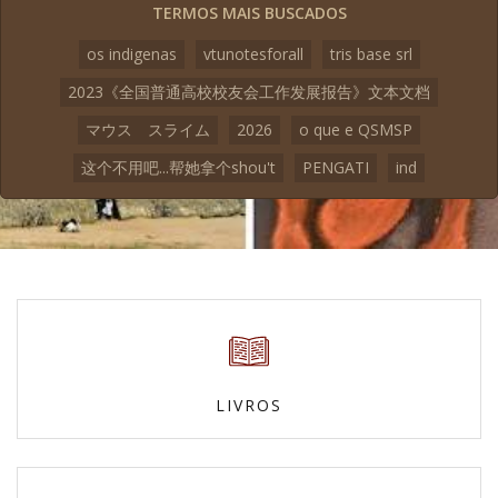
TERMOS MAIS BUSCADOS
os indigenas
vtunotesforall
tris base srl
2023《全国普通高校校友会工作发展报告》文本文档
マウス スライム
2026
o que e QSMSP
这个不用吧...帮她拿个shou't
PENGATI
ind
LIVROS