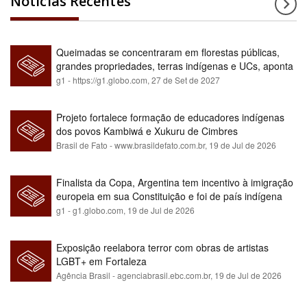
Notícias Recentes
Queimadas se concentraram em florestas públicas,
grandes propriedades, terras indígenas e UCs, aponta
relatório
g1 - https://g1.globo.com,
27 de Set de 2027
Projeto fortalece formação de educadores indígenas
dos povos Kambiwá e Xukuru de Cimbres
Brasil de Fato - www.brasildefato.com.br,
19 de Jul de 2026
Finalista da Copa, Argentina tem incentivo à imigração
europeia em sua Constituição e foi de país indígena
para maioria branca
g1 - g1.globo.com,
19 de Jul de 2026
Exposição reelabora terror com obras de artistas
LGBT+ em Fortaleza
Agência Brasil - agenciabrasil.ebc.com.br,
19 de Jul de 2026