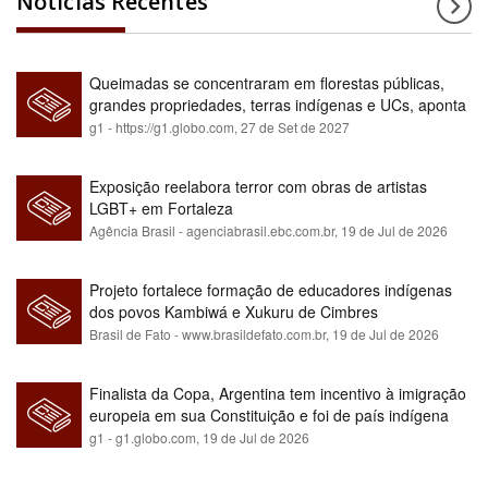
Notícias Recentes
Queimadas se concentraram em florestas públicas,
grandes propriedades, terras indígenas e UCs, aponta
relatório
g1 - https://g1.globo.com,
27 de Set de 2027
Exposição reelabora terror com obras de artistas
LGBT+ em Fortaleza
Agência Brasil - agenciabrasil.ebc.com.br,
19 de Jul de 2026
Projeto fortalece formação de educadores indígenas
dos povos Kambiwá e Xukuru de Cimbres
Brasil de Fato - www.brasildefato.com.br,
19 de Jul de 2026
Finalista da Copa, Argentina tem incentivo à imigração
europeia em sua Constituição e foi de país indígena
para maioria branca
g1 - g1.globo.com,
19 de Jul de 2026