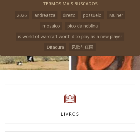
TERMOS MAIS BUSCADOS
2026
andreazza
direito
possuelo
Mulher
mosaico
pico da neblina
is world of warcraft worth it to play as a new player
Ditadura
风歌与庄园
LIVROS