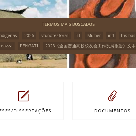
TERMOS MAIS BUSCADOS
indigenas
2026
vtunotesforall
TI
Mulher
ind
tris bas
reazza
PENGATI
2023《全国普通高校校友会工作发展报告》文
ESES/DISSERTAÇÕES
DOCUMENTOS