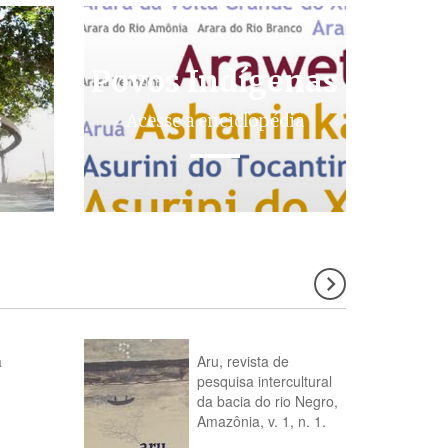
Povos Indígenas
s
Acesse a enciclopédia
a
Aru, revista de
pesquisa intercultural
da bacia do rio Negro,
Amazônia, v. 1, n. 1.