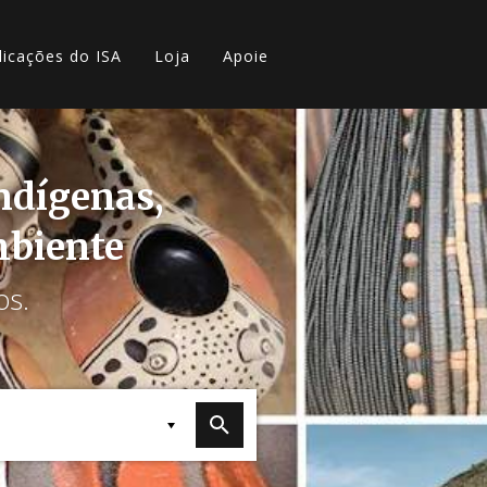
licações do ISA
Loja
Apoie
indígenas,
mbiente
os.