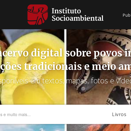
Pub
cervo digital sobre povos 
ções tradicionais e meio a
sponíveis em textos, mapas, fotos e víde
Livros