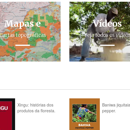
Mapas e
Vídeos
Cartas topográficas
Veja todos os vídeo
Xingu: histórias dos
Baniwa jiquitai
produtos da floresta.
pepper.