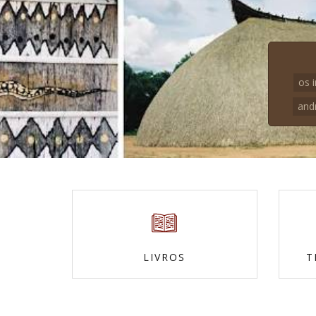
os 
and
LIVROS
T