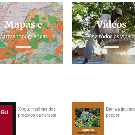
Mapas e
Vídeos
Cartas topográficas
Veja todos os vídeo
Xingu: histórias dos
Baniwa jiquitai
produtos da floresta.
pepper.