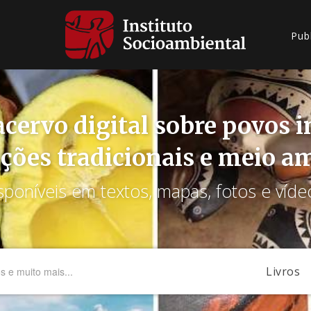
Pub
cervo digital sobre povos 
ções tradicionais e meio a
sponíveis em textos, mapas, fotos e víde
Livros