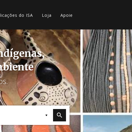
licações do ISA
Loja
Apoie
indígenas,
mbiente
os.