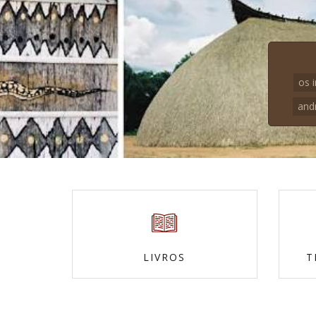
os 
and
LIVROS
T