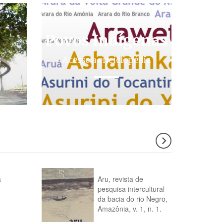
Povos Indígenas
s
Acesse a enciclopédia
a
Aru, revista de
pesquisa intercultural
da bacia do rio Negro,
Amazônia, v. 1, n. 1.