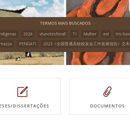
TERMOS MAIS BUSCADOS
indigenas
2026
vtunotesforall
TI
Mulher
ind
tris bas
reazza
PENGATI
2023《全国普通高校校友会工作发展报告》文
ESES/DISSERTAÇÕES
DOCUMENTOS