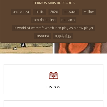
TERMOS MAIS BUSCADOS
andreazza
direito
2026
possuelo
Mulher
pico da neblina
mosaico
is world of warcraft worth it to play as a new player
Ditadura
风歌与庄园
LIVROS