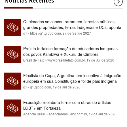
Notícias Recentes
Queimadas se concentraram em florestas públicas,
grandes propriedades, terras indígenas e UCs, aponta
relatório
g1 - https://g1.globo.com,
27 de Set de 2027
Projeto fortalece formação de educadores indígenas
dos povos Kambiwá e Xukuru de Cimbres
Brasil de Fato - www.brasildefato.com.br,
19 de Jul de 2026
Finalista da Copa, Argentina tem incentivo à imigração
europeia em sua Constituição e foi de país indígena
para maioria branca
g1 - g1.globo.com,
19 de Jul de 2026
Exposição reelabora terror com obras de artistas
LGBT+ em Fortaleza
Agência Brasil - agenciabrasil.ebc.com.br,
19 de Jul de 2026