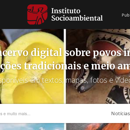
Pub
cervo digital sobre povos 
ções tradicionais e meio a
sponíveis em textos, mapas, fotos e víde
Notícias