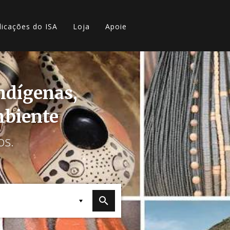
licações do ISA
Loja
Apoie
indígenas,
mbiente
os.