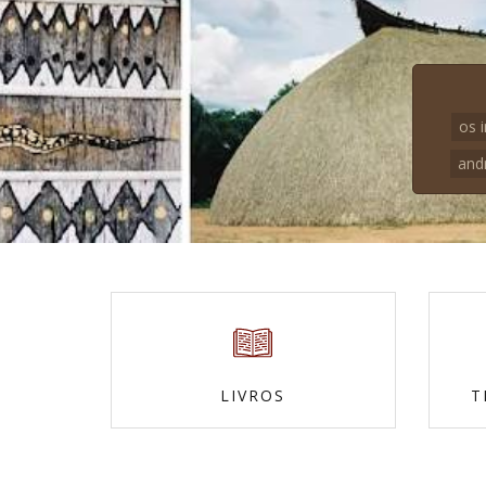
os 
and
LIVROS
T