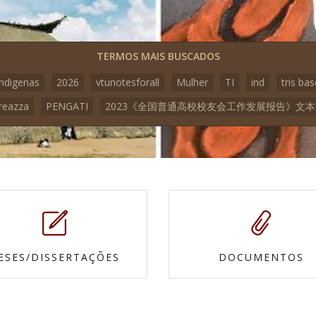
TERMOS MAIS BUSCADOS
indigenas
2026
vtunotesforall
Mulher
TI
ind
tris bas
reazza
PENGATI
2023《全国普通高校校友会工作发展报告》文
ESES/DISSERTAÇÕES
DOCUMENTOS