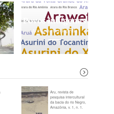
Povos Indígenas
s
Acesse a enciclopédia
a
Aru, revista de
pesquisa intercultural
da bacia do rio Negro,
Amazônia, v. 1, n. 1.