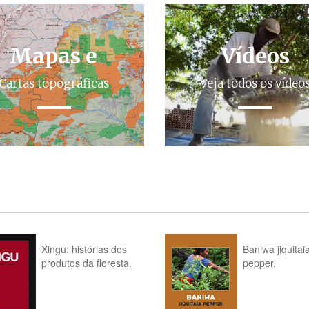
Mapas e
Vídeos
Cartas topográficas
Veja todos os vídeo
Xingu: histórias dos
Baniwa jiquitai
produtos da floresta.
pepper.