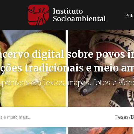
Pub
cervo digital sobre povos 
ções tradicionais e meio a
sponíveis em textos, mapas, fotos e víde
Teses/D