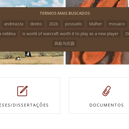
TERMOS MAIS BUSCADOS
andreazza
direito
2026
possuelo
Mulher
mosaico
a neblina
is world of warcraft worth it to play as a new player
D
风歌与庄园
ESES/DISSERTAÇÕES
DOCUMENTOS