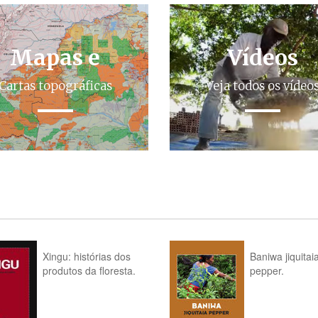
Mapas e
Vídeos
Cartas topográficas
Veja todos os vídeo
Xingu: histórias dos
Baniwa jiquitai
produtos da floresta.
pepper.