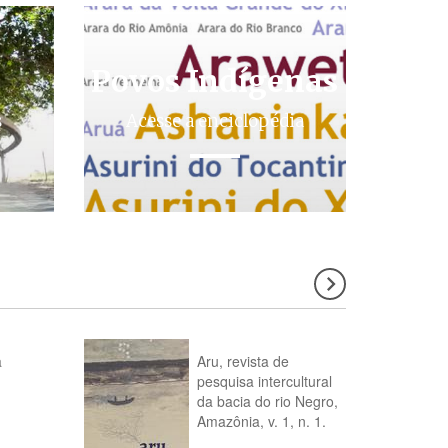
Povos Indígenas
s
Acesse a enciclopédia
a
Aru, revista de
pesquisa intercultural
da bacia do rio Negro,
Amazônia, v. 1, n. 1.