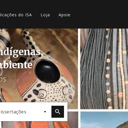
licações do ISA
Loja
Apoie
indígenas,
mbiente
os.
issertações