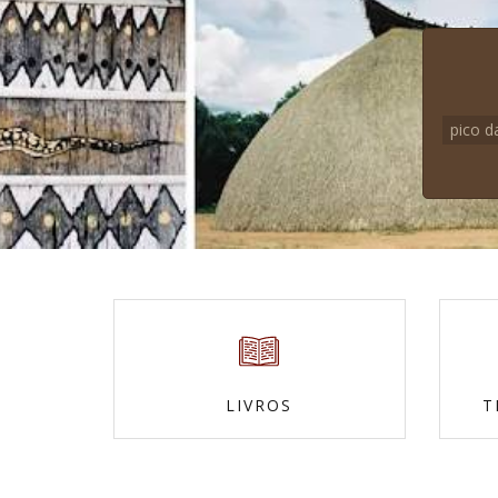
pico d
LIVROS
T