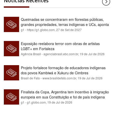
Notícias Recentes
Queimadas se concentraram em florestas públicas,
grandes propriedades, terras indígenas e UCs, aponta
relatório
g1 - https://g1.globo.com,
27 de Set de 2027
Exposição reelabora terror com obras de artistas
LGBT+ em Fortaleza
Agência Brasil - agenciabrasil.ebc.com.br,
19 de Jul de 2026
Projeto fortalece formação de educadores indígenas
dos povos Kambiwá e Xukuru de Cimbres
Brasil de Fato - www.brasildefato.com.br,
19 de Jul de 2026
Finalista da Copa, Argentina tem incentivo à imigração
europeia em sua Constituição e foi de país indígena
para maioria branca
g1 - g1.globo.com,
19 de Jul de 2026