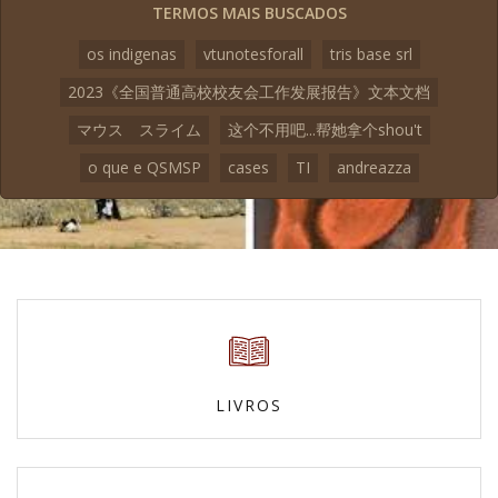
TERMOS MAIS BUSCADOS
os indigenas
vtunotesforall
tris base srl
2023《全国普通高校校友会工作发展报告》文本文档
マウス スライム
这个不用吧...帮她拿个shou't
o que e QSMSP
cases
TI
andreazza
LIVROS