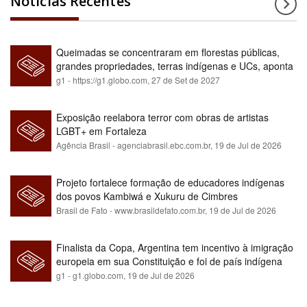
Notícias Recentes
Queimadas se concentraram em florestas públicas,
grandes propriedades, terras indígenas e UCs, aponta
relatório
g1 - https://g1.globo.com,
27 de Set de 2027
Exposição reelabora terror com obras de artistas
LGBT+ em Fortaleza
Agência Brasil - agenciabrasil.ebc.com.br,
19 de Jul de 2026
Projeto fortalece formação de educadores indígenas
dos povos Kambiwá e Xukuru de Cimbres
Brasil de Fato - www.brasildefato.com.br,
19 de Jul de 2026
Finalista da Copa, Argentina tem incentivo à imigração
europeia em sua Constituição e foi de país indígena
para maioria branca
g1 - g1.globo.com,
19 de Jul de 2026