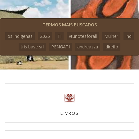
TERMOS MAIS BUSCADOS
os indigenas
2026
TI
vtunotesforall
Mulher
ind
tris base srl
PENGATI
andreazza
direito
LIVROS