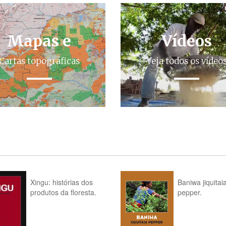
Mapas e
Vídeos
Cartas topográficas
Veja todos os vídeo
Xingu: histórias dos
Baniwa jiquitai
produtos da floresta.
pepper.