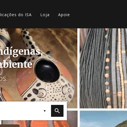
licações do ISA
Loja
Apoie
indígenas,
mbiente
os.