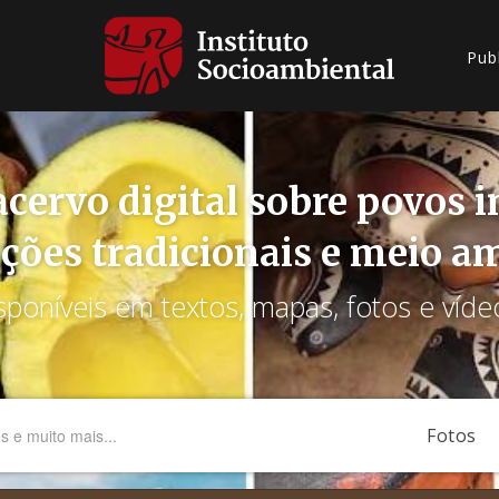
Pub
cervo digital sobre povos 
ções tradicionais e meio a
sponíveis em textos, mapas, fotos e víde
Fotos