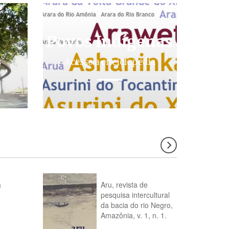
Povos Indígenas
s
Acesse a enciclopédia
a
Aru, revista de
pesquisa intercultural
da bacia do rio Negro,
Amazônia, v. 1, n. 1.