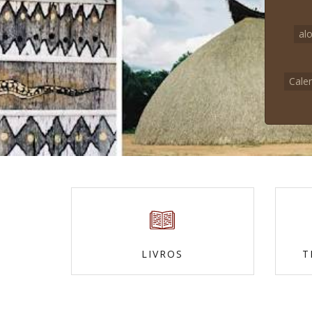
al
Cale
LIVROS
T