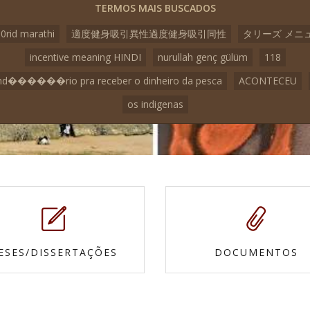
TERMOS MAIS BUSCADOS
o0rid marathi
適度健身吸引異性過度健身吸引同性
タリーズ メニ
incentive meaning HINDI
nurullah genç gülüm
118
nd������rio pra receber o dinheiro da pesca
ACONTECEU
os indigenas
ESES/DISSERTAÇÕES
DOCUMENTOS