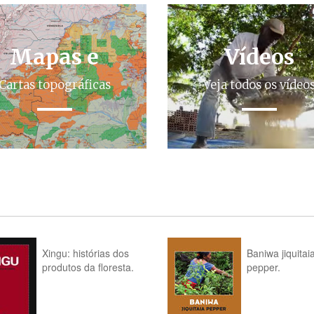
Mapas e
Vídeos
Cartas topográficas
Veja todos os vídeo
Xingu: histórias dos
Baniwa jiquitai
produtos da floresta.
pepper.