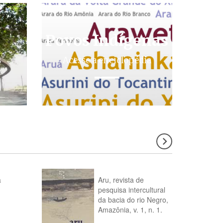
Povos Indígenas
s
Acesse a enciclopédia
a
Aru, revista de
pesquisa intercultural
da bacia do rio Negro,
Amazônia, v. 1, n. 1.