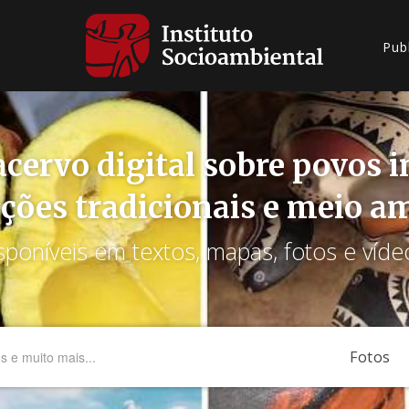
Pub
cervo digital sobre povos 
ções tradicionais e meio a
sponíveis em textos, mapas, fotos e víde
Fotos