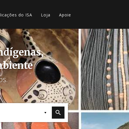
licações do ISA
Loja
Apoie
indígenas,
mbiente
os.