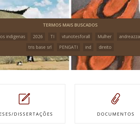
TERMOS MAIS BUSCADOS
os indigenas
2026
TI
vtunotesforall
Mulher
andreazza
tris base srl
PENGATI
ind
direito
ESES/DISSERTAÇÕES
DOCUMENTOS