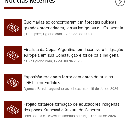
Notícias Recentes
Queimadas se concentraram em florestas públicas,
grandes propriedades, terras indígenas e UCs, aponta
relatório
g1 - https://g1.globo.com,
27 de Set de 2027
Finalista da Copa, Argentina tem incentivo à imigração
europeia em sua Constituição e foi de país indígena
para maioria branca
g1 - g1.globo.com,
19 de Jul de 2026
Exposição reelabora terror com obras de artistas
LGBT+ em Fortaleza
Agência Brasil - agenciabrasil.ebc.com.br,
19 de Jul de 2026
Projeto fortalece formação de educadores indígenas
dos povos Kambiwá e Xukuru de Cimbres
Brasil de Fato - www.brasildefato.com.br,
19 de Jul de 2026