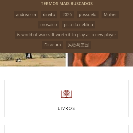
TERMOS MAIS BUSCADOS
andreazza
direito
2026
possuelo
Mulher
mosaico
pico da neblina
is world of warcraft worth it to play as a new player
Ditadura
风歌与庄园
LIVROS