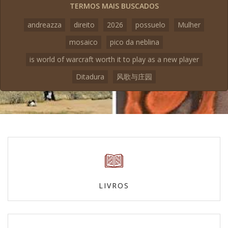
TERMOS MAIS BUSCADOS
andreazza
direito
2026
possuelo
Mulher
mosaico
pico da neblina
is world of warcraft worth it to play as a new player
Ditadura
风歌与庄园
LIVROS