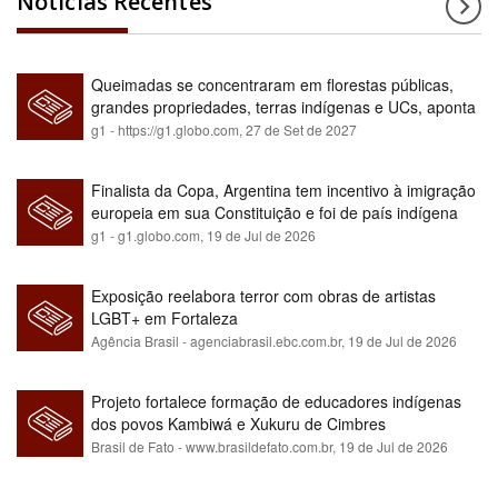
Notícias Recentes
Queimadas se concentraram em florestas públicas,
grandes propriedades, terras indígenas e UCs, aponta
relatório
g1 - https://g1.globo.com,
27 de Set de 2027
Finalista da Copa, Argentina tem incentivo à imigração
europeia em sua Constituição e foi de país indígena
para maioria branca
g1 - g1.globo.com,
19 de Jul de 2026
Exposição reelabora terror com obras de artistas
LGBT+ em Fortaleza
Agência Brasil - agenciabrasil.ebc.com.br,
19 de Jul de 2026
Projeto fortalece formação de educadores indígenas
dos povos Kambiwá e Xukuru de Cimbres
Brasil de Fato - www.brasildefato.com.br,
19 de Jul de 2026