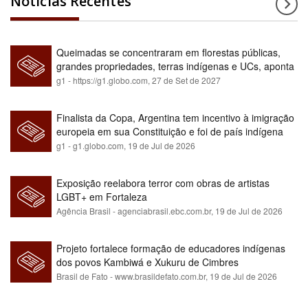
Notícias Recentes
Queimadas se concentraram em florestas públicas,
grandes propriedades, terras indígenas e UCs, aponta
relatório
g1 - https://g1.globo.com,
27 de Set de 2027
Finalista da Copa, Argentina tem incentivo à imigração
europeia em sua Constituição e foi de país indígena
para maioria branca
g1 - g1.globo.com,
19 de Jul de 2026
Exposição reelabora terror com obras de artistas
LGBT+ em Fortaleza
Agência Brasil - agenciabrasil.ebc.com.br,
19 de Jul de 2026
Projeto fortalece formação de educadores indígenas
dos povos Kambiwá e Xukuru de Cimbres
Brasil de Fato - www.brasildefato.com.br,
19 de Jul de 2026