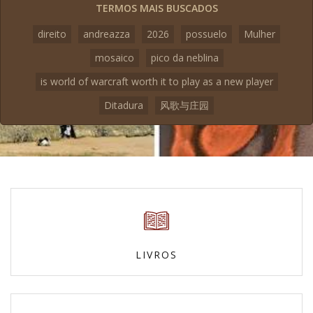
TERMOS MAIS BUSCADOS
direito
andreazza
2026
possuelo
Mulher
mosaico
pico da neblina
is world of warcraft worth it to play as a new player
Ditadura
风歌与庄园
LIVROS