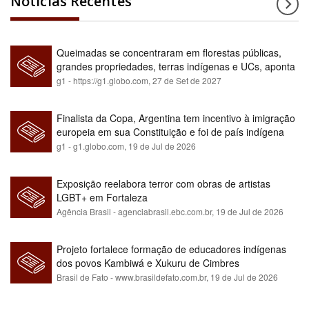
Notícias Recentes
Queimadas se concentraram em florestas públicas,
grandes propriedades, terras indígenas e UCs, aponta
relatório
g1 - https://g1.globo.com,
27 de Set de 2027
Finalista da Copa, Argentina tem incentivo à imigração
europeia em sua Constituição e foi de país indígena
para maioria branca
g1 - g1.globo.com,
19 de Jul de 2026
Exposição reelabora terror com obras de artistas
LGBT+ em Fortaleza
Agência Brasil - agenciabrasil.ebc.com.br,
19 de Jul de 2026
Projeto fortalece formação de educadores indígenas
dos povos Kambiwá e Xukuru de Cimbres
Brasil de Fato - www.brasildefato.com.br,
19 de Jul de 2026