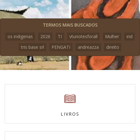
TERMOS MAIS BUSCADOS
os indigenas
2026
TI
vtunotesforall
Mulher
ind
tris base srl
PENGATI
andreazza
direito
LIVROS