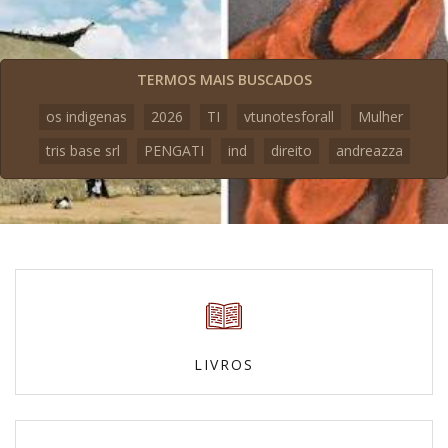
TERMOS MAIS BUSCADOS
os indigenas
2026
TI
vtunotesforall
Mulher
tris base srl
PENGATI
ind
direito
andreazza
LIVROS