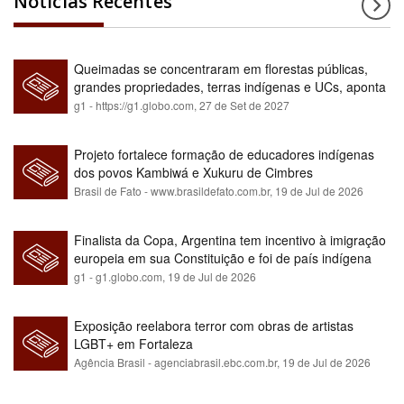
Notícias Recentes
Queimadas se concentraram em florestas públicas,
grandes propriedades, terras indígenas e UCs, aponta
relatório
g1 - https://g1.globo.com,
27 de Set de 2027
Projeto fortalece formação de educadores indígenas
dos povos Kambiwá e Xukuru de Cimbres
Brasil de Fato - www.brasildefato.com.br,
19 de Jul de 2026
Finalista da Copa, Argentina tem incentivo à imigração
europeia em sua Constituição e foi de país indígena
para maioria branca
g1 - g1.globo.com,
19 de Jul de 2026
Exposição reelabora terror com obras de artistas
LGBT+ em Fortaleza
Agência Brasil - agenciabrasil.ebc.com.br,
19 de Jul de 2026