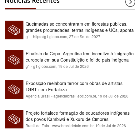
Notícias Recentes
Queimadas se concentraram em florestas públicas,
grandes propriedades, terras indígenas e UCs, aponta
relatório
g1 - https://g1.globo.com,
27 de Set de 2027
Finalista da Copa, Argentina tem incentivo à imigração
europeia em sua Constituição e foi de país indígena
para maioria branca
g1 - g1.globo.com,
19 de Jul de 2026
Exposição reelabora terror com obras de artistas
LGBT+ em Fortaleza
Agência Brasil - agenciabrasil.ebc.com.br,
19 de Jul de 2026
Projeto fortalece formação de educadores indígenas
dos povos Kambiwá e Xukuru de Cimbres
Brasil de Fato - www.brasildefato.com.br,
19 de Jul de 2026