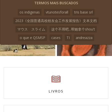
TERMOS MAIS BUSCADOS
os indigenas
vtunotesforall
tris base srl
2023《全国普通高校校友会工作发展报告》文本文档
マウス スライム
这个不用吧...帮她拿个shou't
o que e QSMSP
cases
TI
andreazza
LIVROS