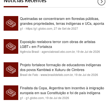
Notícias Recentes
Queimadas se concentraram em florestas públicas,
grandes propriedades, terras indígenas e UCs, aponta
relatório
g1 - https://g1.globo.com,
27 de Set de 2027
Exposição reelabora terror com obras de artistas
LGBT+ em Fortaleza
Agência Brasil - agenciabrasil.ebc.com.br,
19 de Jul de 2026
Projeto fortalece formação de educadores indígenas
dos povos Kambiwá e Xukuru de Cimbres
Brasil de Fato - www.brasildefato.com.br,
19 de Jul de 2026
Finalista da Copa, Argentina tem incentivo à imigração
europeia em sua Constituição e foi de país indígena
para maioria branca
g1 - g1.globo.com,
19 de Jul de 2026