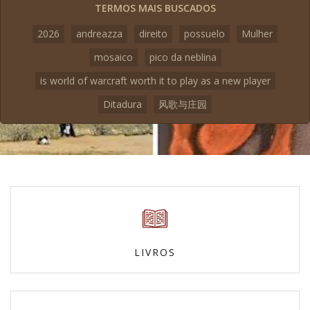
TERMOS MAIS BUSCADOS
2026
andreazza
direito
possuelo
Mulher
mosaico
pico da neblina
is world of warcraft worth it to play as a new player
Ditadura
风歌与庄园
LIVROS