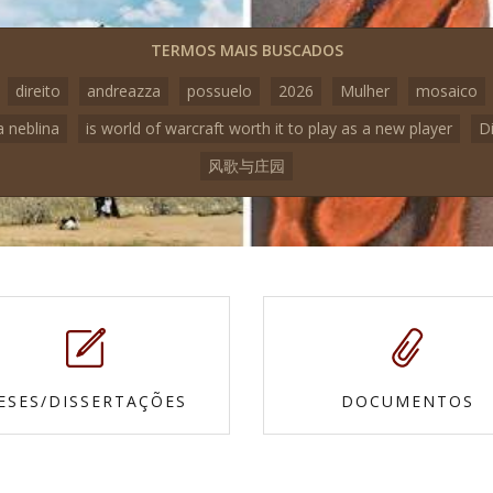
TERMOS MAIS BUSCADOS
direito
andreazza
possuelo
2026
Mulher
mosaico
a neblina
is world of warcraft worth it to play as a new player
D
风歌与庄园
ESES/DISSERTAÇÕES
DOCUMENTOS