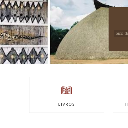
pico d
LIVROS
T