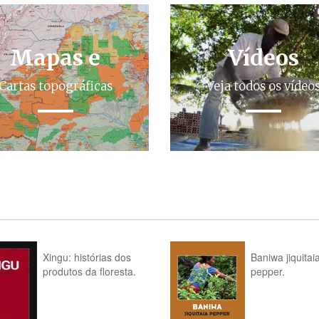
Mapas e
Vídeos
Cartas topográficas
Veja todos os vídeo
Xingu: histórias dos
Baniwa jiquitai
produtos da floresta.
pepper.