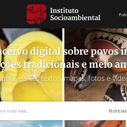
Pub
cervo digital sobre povos 
ções tradicionais e meio a
sponíveis em textos, mapas, fotos e víde
Notícias