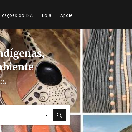
licações do ISA
Loja
Apoie
indígenas,
mbiente
os.