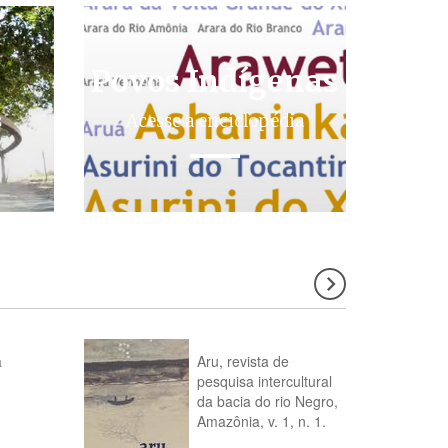
Povos Indígenas
s
Acesse a enciclopédia
a
Aru, revista de
pesquisa intercultural
da bacia do rio Negro,
Amazônia, v. 1, n. 1.