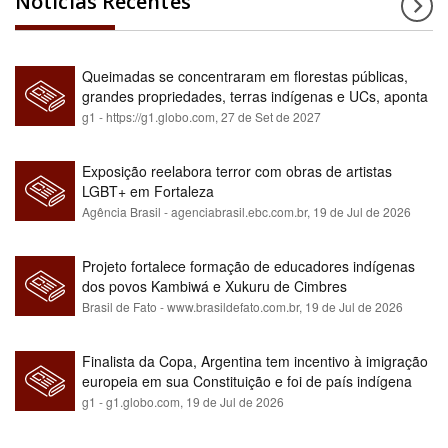
Notícias Recentes
Queimadas se concentraram em florestas públicas,
grandes propriedades, terras indígenas e UCs, aponta
relatório
g1 - https://g1.globo.com,
27 de Set de 2027
Exposição reelabora terror com obras de artistas
LGBT+ em Fortaleza
Agência Brasil - agenciabrasil.ebc.com.br,
19 de Jul de 2026
Projeto fortalece formação de educadores indígenas
dos povos Kambiwá e Xukuru de Cimbres
Brasil de Fato - www.brasildefato.com.br,
19 de Jul de 2026
Finalista da Copa, Argentina tem incentivo à imigração
europeia em sua Constituição e foi de país indígena
para maioria branca
g1 - g1.globo.com,
19 de Jul de 2026