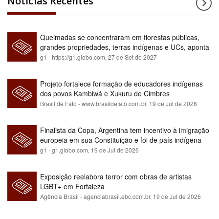
Notícias Recentes
Queimadas se concentraram em florestas públicas,
grandes propriedades, terras indígenas e UCs, aponta
relatório
g1 - https://g1.globo.com,
27 de Set de 2027
Projeto fortalece formação de educadores indígenas
dos povos Kambiwá e Xukuru de Cimbres
Brasil de Fato - www.brasildefato.com.br,
19 de Jul de 2026
Finalista da Copa, Argentina tem incentivo à imigração
europeia em sua Constituição e foi de país indígena
para maioria branca
g1 - g1.globo.com,
19 de Jul de 2026
Exposição reelabora terror com obras de artistas
LGBT+ em Fortaleza
Agência Brasil - agenciabrasil.ebc.com.br,
19 de Jul de 2026