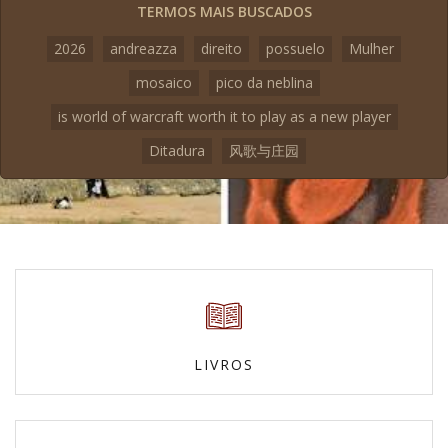
TERMOS MAIS BUSCADOS
2026
andreazza
direito
possuelo
Mulher
mosaico
pico da neblina
is world of warcraft worth it to play as a new player
Ditadura
风歌与庄园
LIVROS