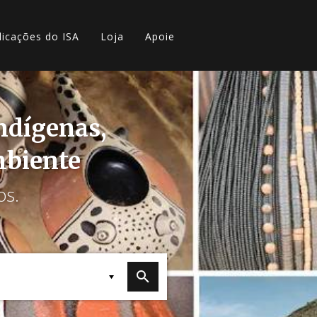
licações do ISA
Loja
Apoie
indígenas,
mbiente
os.