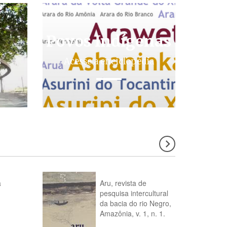
Povos Indígenas
s
Acesse a enciclopédia
a
Aru, revista de
pesquisa intercultural
da bacia do rio Negro,
Amazônia, v. 1, n. 1.