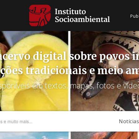
Pub
cervo digital sobre povos 
ções tradicionais e meio a
sponíveis em textos, mapas, fotos e víde
Notícias