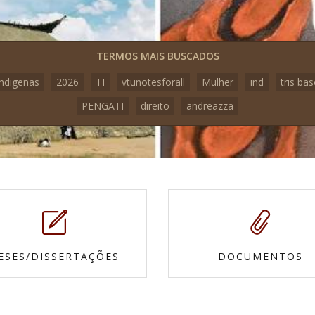
TERMOS MAIS BUSCADOS
indigenas
2026
TI
vtunotesforall
Mulher
ind
tris bas
PENGATI
direito
andreazza
ESES/DISSERTAÇÕES
DOCUMENTOS