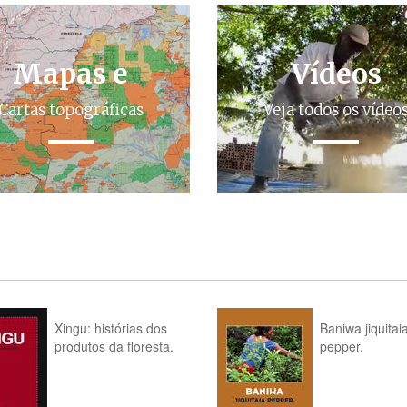
Mapas e
Vídeos
Cartas topográficas
Veja todos os vídeo
Xingu: histórias dos
Baniwa jiquitai
produtos da floresta.
pepper.