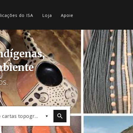
licações do ISA
Loja
Apoie
indígenas,
mbiente
os.
Mapas e cartas topográficas