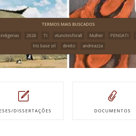
TERMOS MAIS BUSCADOS
 indigenas
2026
TI
vtunotesforall
Mulher
PENGATI
tris base srl
direito
andreazza
ESES/DISSERTAÇÕES
DOCUMENTOS