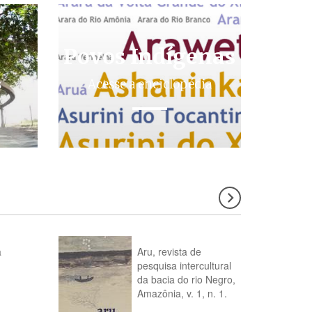
Povos Indígenas
s
Acesse a enciclopédia
a
Aru, revista de
pesquisa intercultural
da bacia do rio Negro,
Amazônia, v. 1, n. 1.