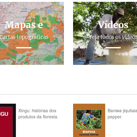
Mapas e
Vídeos
Cartas topográficas
Veja todos os vídeo
Xingu: histórias dos
Baniwa jiquitai
produtos da floresta.
pepper.