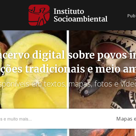
Pub
cervo digital sobre povos 
ções tradicionais e meio a
sponíveis em textos, mapas, fotos e víde