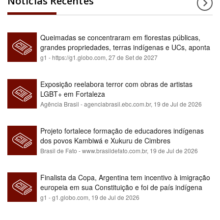
Notícias Recentes
Queimadas se concentraram em florestas públicas,
grandes propriedades, terras indígenas e UCs, aponta
relatório
g1 - https://g1.globo.com,
27 de Set de 2027
Exposição reelabora terror com obras de artistas
LGBT+ em Fortaleza
Agência Brasil - agenciabrasil.ebc.com.br,
19 de Jul de 2026
Projeto fortalece formação de educadores indígenas
dos povos Kambiwá e Xukuru de Cimbres
Brasil de Fato - www.brasildefato.com.br,
19 de Jul de 2026
Finalista da Copa, Argentina tem incentivo à imigração
europeia em sua Constituição e foi de país indígena
para maioria branca
g1 - g1.globo.com,
19 de Jul de 2026