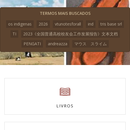
TERMOS MAIS BUSCADOS
os indigenas
2026
vtunotesforall
ind
tris base srl
TI
2023《全国普通高校校友会工作发展报告》文本文档
PENGATI
andreazza
マウス スライム
LIVROS