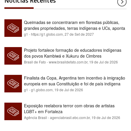
Notícias Recentes
Queimadas se concentraram em florestas públicas,
grandes propriedades, terras indígenas e UCs, aponta
relatório
g1 - https://g1.globo.com,
27 de Set de 2027
Projeto fortalece formação de educadores indígenas
dos povos Kambiwá e Xukuru de Cimbres
Brasil de Fato - www.brasildefato.com.br,
19 de Jul de 2026
Finalista da Copa, Argentina tem incentivo à imigração
europeia em sua Constituição e foi de país indígena
para maioria branca
g1 - g1.globo.com,
19 de Jul de 2026
Exposição reelabora terror com obras de artistas
LGBT+ em Fortaleza
Agência Brasil - agenciabrasil.ebc.com.br,
19 de Jul de 2026