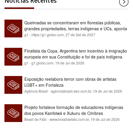
Notícias Recentes
Queimadas se concentraram em florestas públicas,
grandes propriedades, terras indígenas e UCs, aponta
relatório
g1 - https://g1.globo.com,
27 de Set de 2027
Finalista da Copa, Argentina tem incentivo à imigração
europeia em sua Constituição e foi de país indígena
para maioria branca
g1 - g1.globo.com,
19 de Jul de 2026
Exposição reelabora terror com obras de artistas
LGBT+ em Fortaleza
Agência Brasil - agenciabrasil.ebc.com.br,
19 de Jul de 2026
Projeto fortalece formação de educadores indígenas
dos povos Kambiwá e Xukuru de Cimbres
Brasil de Fato - www.brasildefato.com.br,
19 de Jul de 2026