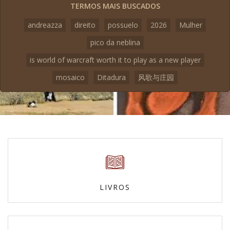
TERMOS MAIS BUSCADOS
andreazza
direito
possuelo
2026
Mulher
pico da neblina
is world of warcraft worth it to play as a new player
mosaico
Ditadura
风歌与庄园
LIVROS