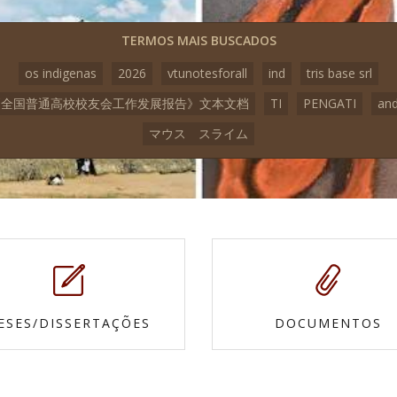
TERMOS MAIS BUSCADOS
os indigenas
2026
vtunotesforall
ind
tris base srl
3《全国普通高校校友会工作发展报告》文本文档
TI
PENGATI
an
マウス スライム
ESES/DISSERTAÇÕES
DOCUMENTOS