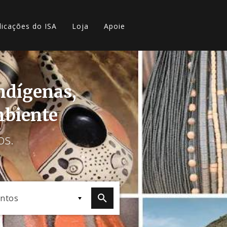
licações do ISA
Loja
Apoie
indígenas,
mbiente
os.
ntos