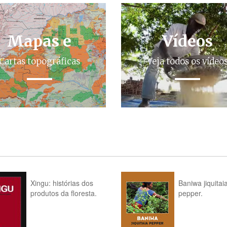
Mapas e
Vídeos
Cartas topográficas
Veja todos os vídeo
Xingu: histórias dos
Baniwa jiquitai
produtos da floresta.
pepper.