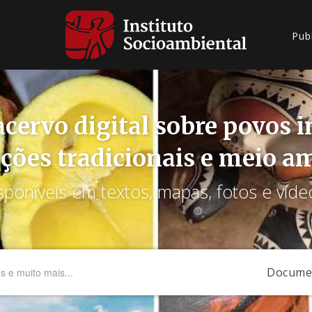
Pub
cervo digital sobre povos 
ções tradicionais e meio a
sponíveis em textos, mapas, fotos e víde
Docume