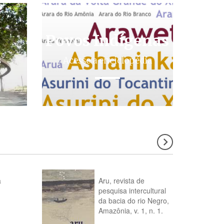
Povos Indígenas
s
Acesse a enciclopédia
a
Aru, revista de
pesquisa intercultural
da bacia do rio Negro,
Amazônia, v. 1, n. 1.