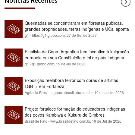
Notícias Recentes
Queimadas se concentraram em florestas públicas,
grandes propriedades, terras indígenas e UCs, aponta
relatório
g1 - https://g1.globo.com,
27 de Set de 2027
Finalista da Copa, Argentina tem incentivo à imigração
europeia em sua Constituição e foi de país indígena
para maioria branca
g1 - g1.globo.com,
19 de Jul de 2026
Exposição reelabora terror com obras de artistas
LGBT+ em Fortaleza
Agência Brasil - agenciabrasil.ebc.com.br,
19 de Jul de 2026
Projeto fortalece formação de educadores indígenas
dos povos Kambiwá e Xukuru de Cimbres
Brasil de Fato - www.brasildefato.com.br,
19 de Jul de 2026