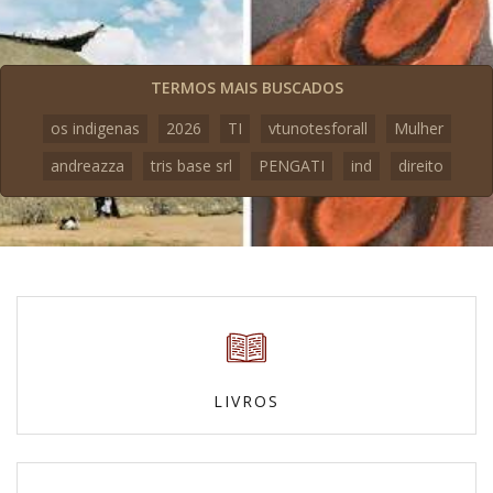
TERMOS MAIS BUSCADOS
os indigenas
2026
TI
vtunotesforall
Mulher
andreazza
tris base srl
PENGATI
ind
direito
LIVROS