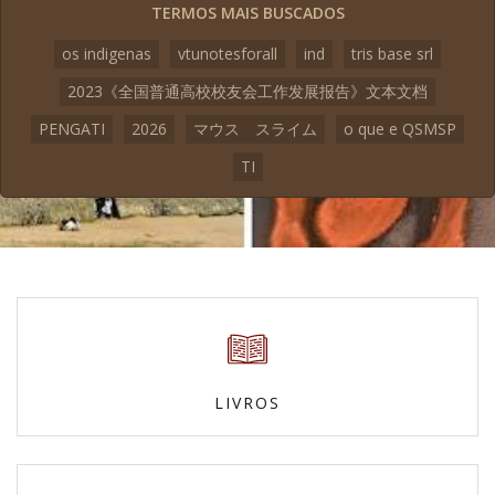
TERMOS MAIS BUSCADOS
os indigenas
vtunotesforall
ind
tris base srl
2023《全国普通高校校友会工作发展报告》文本文档
PENGATI
2026
マウス スライム
o que e QSMSP
TI
LIVROS