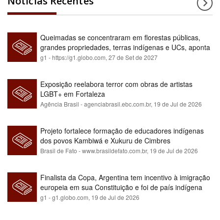
Notícias Recentes
Queimadas se concentraram em florestas públicas,
grandes propriedades, terras indígenas e UCs, aponta
relatório
g1 - https://g1.globo.com,
27 de Set de 2027
Exposição reelabora terror com obras de artistas
LGBT+ em Fortaleza
Agência Brasil - agenciabrasil.ebc.com.br,
19 de Jul de 2026
Projeto fortalece formação de educadores indígenas
dos povos Kambiwá e Xukuru de Cimbres
Brasil de Fato - www.brasildefato.com.br,
19 de Jul de 2026
Finalista da Copa, Argentina tem incentivo à imigração
europeia em sua Constituição e foi de país indígena
para maioria branca
g1 - g1.globo.com,
19 de Jul de 2026