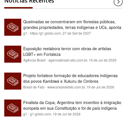
Notícias Recentes
Queimadas se concentraram em florestas públicas,
grandes propriedades, terras indígenas e UCs, aponta
relatório
g1 - https://g1.globo.com,
27 de Set de 2027
Exposição reelabora terror com obras de artistas
LGBT+ em Fortaleza
Agência Brasil - agenciabrasil.ebc.com.br,
19 de Jul de 2026
Projeto fortalece formação de educadores indígenas
dos povos Kambiwá e Xukuru de Cimbres
Brasil de Fato - www.brasildefato.com.br,
19 de Jul de 2026
Finalista da Copa, Argentina tem incentivo à imigração
europeia em sua Constituição e foi de país indígena
para maioria branca
g1 - g1.globo.com,
19 de Jul de 2026