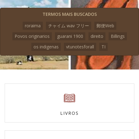
TERMOS MAIS BUSCADOS
roraima
チャイム wav フリー
郵便Web
Povos originarios
guarani 1900
direito
Billings
os indigenas
vtunotesforall
TI
LIVROS