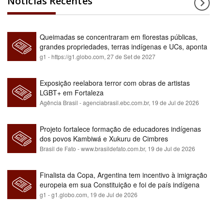
Notícias Recentes
Queimadas se concentraram em florestas públicas,
grandes propriedades, terras indígenas e UCs, aponta
relatório
g1 - https://g1.globo.com,
27 de Set de 2027
Exposição reelabora terror com obras de artistas
LGBT+ em Fortaleza
Agência Brasil - agenciabrasil.ebc.com.br,
19 de Jul de 2026
Projeto fortalece formação de educadores indígenas
dos povos Kambiwá e Xukuru de Cimbres
Brasil de Fato - www.brasildefato.com.br,
19 de Jul de 2026
Finalista da Copa, Argentina tem incentivo à imigração
europeia em sua Constituição e foi de país indígena
para maioria branca
g1 - g1.globo.com,
19 de Jul de 2026