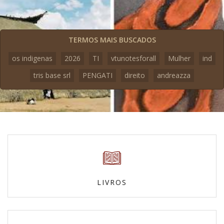
TERMOS MAIS BUSCADOS
os indigenas
2026
TI
vtunotesforall
Mulher
ind
tris base srl
PENGATI
direito
andreazza
LIVROS