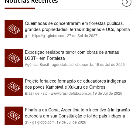
Notícias Recentes
Queimadas se concentraram em florestas públicas,
grandes propriedades, terras indígenas e UCs, aponta
relatório
g1 - https://g1.globo.com,
27 de Set de 2027
Exposição reelabora terror com obras de artistas
LGBT+ em Fortaleza
Agência Brasil - agenciabrasil.ebc.com.br,
19 de Jul de 2026
Projeto fortalece formação de educadores indígenas
dos povos Kambiwá e Xukuru de Cimbres
Brasil de Fato - www.brasildefato.com.br,
19 de Jul de 2026
Finalista da Copa, Argentina tem incentivo à imigração
europeia em sua Constituição e foi de país indígena
para maioria branca
g1 - g1.globo.com,
19 de Jul de 2026