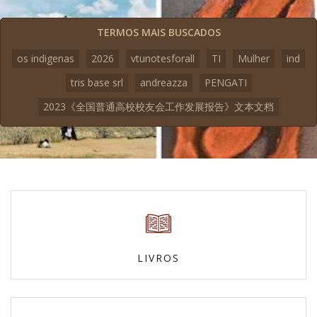
TERMOS MAIS BUSCADOS
os indigenas
2026
vtunotesforall
TI
Mulher
ind
tris base srl
andreazza
PENGATI
2023《全国普通高校校友会工作发展报告》文本文档
LIVROS