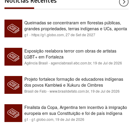
Notícias Recentes
Queimadas se concentraram em florestas públicas,
grandes propriedades, terras indígenas e UCs, aponta
relatório
g1 - https://g1.globo.com,
27 de Set de 2027
Exposição reelabora terror com obras de artistas
LGBT+ em Fortaleza
Agência Brasil - agenciabrasil.ebc.com.br,
19 de Jul de 2026
Projeto fortalece formação de educadores indígenas
dos povos Kambiwá e Xukuru de Cimbres
Brasil de Fato - www.brasildefato.com.br,
19 de Jul de 2026
Finalista da Copa, Argentina tem incentivo à imigração
europeia em sua Constituição e foi de país indígena
para maioria branca
g1 - g1.globo.com,
19 de Jul de 2026