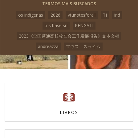
TERMOS MAIS BUSCADOS
os indigenas
2026
vtunotesforall
TI
ind
tris base srl
PENGATI
2023《全国普通高校校友会工作发展报告》文本文档
andreazza
マウス スライム
LIVROS