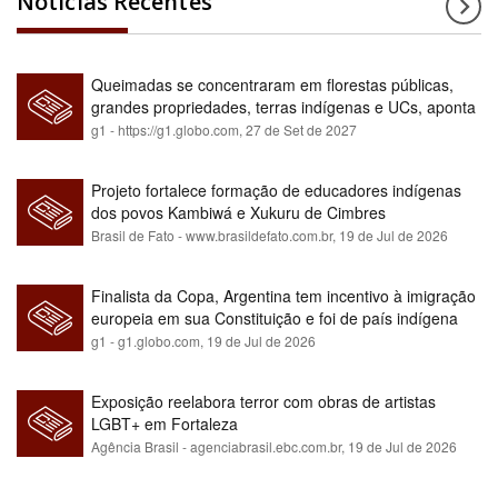
Notícias Recentes
Queimadas se concentraram em florestas públicas,
grandes propriedades, terras indígenas e UCs, aponta
relatório
g1 - https://g1.globo.com,
27 de Set de 2027
Projeto fortalece formação de educadores indígenas
dos povos Kambiwá e Xukuru de Cimbres
Brasil de Fato - www.brasildefato.com.br,
19 de Jul de 2026
Finalista da Copa, Argentina tem incentivo à imigração
europeia em sua Constituição e foi de país indígena
para maioria branca
g1 - g1.globo.com,
19 de Jul de 2026
Exposição reelabora terror com obras de artistas
LGBT+ em Fortaleza
Agência Brasil - agenciabrasil.ebc.com.br,
19 de Jul de 2026