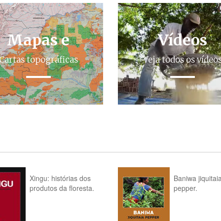
Mapas e
Vídeos
Cartas topográficas
Veja todos os vídeo
Xingu: histórias dos
Baniwa jiquitai
produtos da floresta.
pepper.