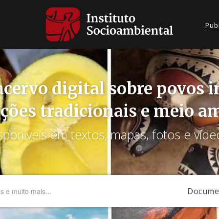
Pub
cervo digital sobre povos 
ções tradicionais e meio a
sponíveis em textos, mapas, fotos e víde
Docume