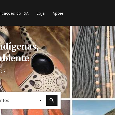
licações do ISA
Loja
Apoie
indígenas,
mbiente
os.
ntos