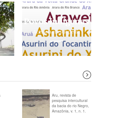
Povos Indígenas
s
Acesse a enciclopédia
a
Aru, revista de
pesquisa intercultural
da bacia do rio Negro,
Amazônia, v. 1, n. 1.