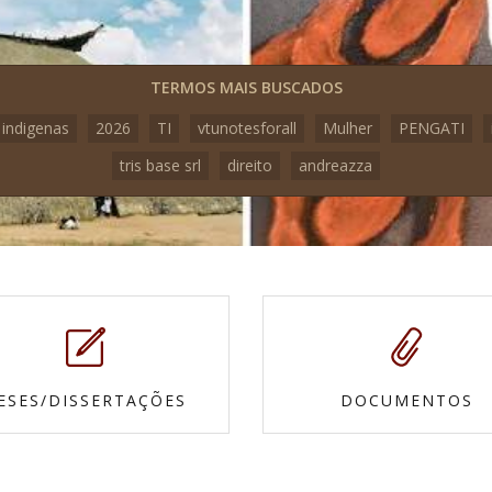
TERMOS MAIS BUSCADOS
 indigenas
2026
TI
vtunotesforall
Mulher
PENGATI
tris base srl
direito
andreazza
ESES/DISSERTAÇÕES
DOCUMENTOS