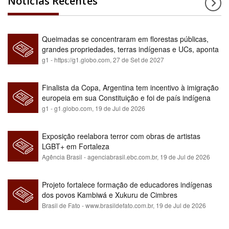
Notícias Recentes
Queimadas se concentraram em florestas públicas,
grandes propriedades, terras indígenas e UCs, aponta
relatório
g1 - https://g1.globo.com,
27 de Set de 2027
Finalista da Copa, Argentina tem incentivo à imigração
europeia em sua Constituição e foi de país indígena
para maioria branca
g1 - g1.globo.com,
19 de Jul de 2026
Exposição reelabora terror com obras de artistas
LGBT+ em Fortaleza
Agência Brasil - agenciabrasil.ebc.com.br,
19 de Jul de 2026
Projeto fortalece formação de educadores indígenas
dos povos Kambiwá e Xukuru de Cimbres
Brasil de Fato - www.brasildefato.com.br,
19 de Jul de 2026