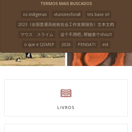
TERMOS MAIS BUSCADOS
os indigenas
vtunotesforall
tris base srl
2023《全国普通高校校友会工作发展报告》文本文档
マウス スライム
这个不用吧...帮她拿个shou't
o que e QSMSP
2026
PENGATI
ind
LIVROS