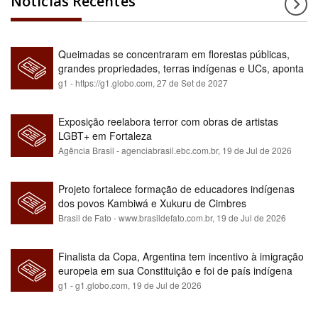
Notícias Recentes
Queimadas se concentraram em florestas públicas,
grandes propriedades, terras indígenas e UCs, aponta
relatório
g1 - https://g1.globo.com,
27 de Set de 2027
Exposição reelabora terror com obras de artistas
LGBT+ em Fortaleza
Agência Brasil - agenciabrasil.ebc.com.br,
19 de Jul de 2026
Projeto fortalece formação de educadores indígenas
dos povos Kambiwá e Xukuru de Cimbres
Brasil de Fato - www.brasildefato.com.br,
19 de Jul de 2026
Finalista da Copa, Argentina tem incentivo à imigração
europeia em sua Constituição e foi de país indígena
para maioria branca
g1 - g1.globo.com,
19 de Jul de 2026