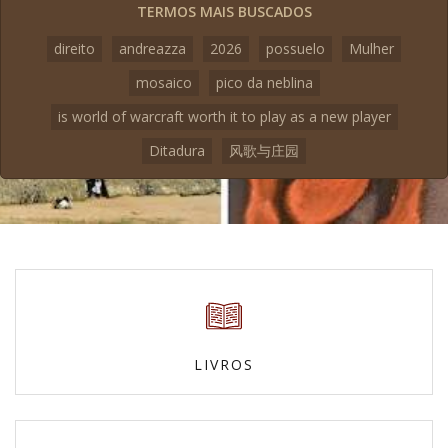
TERMOS MAIS BUSCADOS
direito
andreazza
2026
possuelo
Mulher
mosaico
pico da neblina
is world of warcraft worth it to play as a new player
Ditadura
风歌与庄园
LIVROS