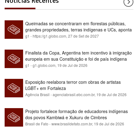
Notícias Recentes
Queimadas se concentraram em florestas públicas,
grandes propriedades, terras indígenas e UCs, aponta
relatório
g1 - https://g1.globo.com,
27 de Set de 2027
Finalista da Copa, Argentina tem incentivo à imigração
europeia em sua Constituição e foi de país indígena
para maioria branca
g1 - g1.globo.com,
19 de Jul de 2026
Exposição reelabora terror com obras de artistas
LGBT+ em Fortaleza
Agência Brasil - agenciabrasil.ebc.com.br,
19 de Jul de 2026
Projeto fortalece formação de educadores indígenas
dos povos Kambiwá e Xukuru de Cimbres
Brasil de Fato - www.brasildefato.com.br,
19 de Jul de 2026