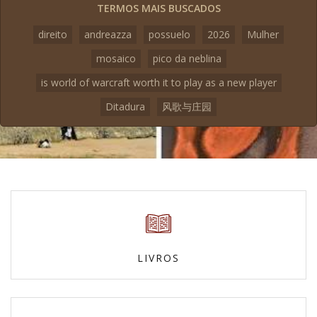
TERMOS MAIS BUSCADOS
direito
andreazza
possuelo
2026
Mulher
mosaico
pico da neblina
is world of warcraft worth it to play as a new player
Ditadura
风歌与庄园
LIVROS