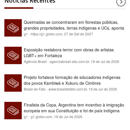
Notícias Recentes
Queimadas se concentraram em florestas públicas,
grandes propriedades, terras indígenas e UCs, aponta
relatório
g1 - https://g1.globo.com,
27 de Set de 2027
Exposição reelabora terror com obras de artistas
LGBT+ em Fortaleza
Agência Brasil - agenciabrasil.ebc.com.br,
19 de Jul de 2026
Projeto fortalece formação de educadores indígenas
dos povos Kambiwá e Xukuru de Cimbres
Brasil de Fato - www.brasildefato.com.br,
19 de Jul de 2026
Finalista da Copa, Argentina tem incentivo à imigração
europeia em sua Constituição e foi de país indígena
para maioria branca
g1 - g1.globo.com,
19 de Jul de 2026