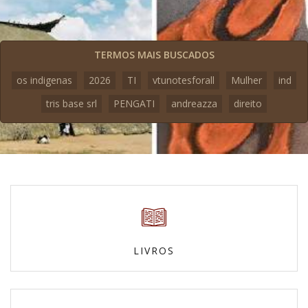
TERMOS MAIS BUSCADOS
os indigenas
2026
TI
vtunotesforall
Mulher
ind
tris base srl
PENGATI
andreazza
direito
LIVROS